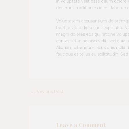
in voluptate velit esse cillum dolore
deserunt mollit anim id est laborum. 
Voluptatem accusantium doloremque l
beatae vitae dicta sunt explicabo. 
magni dolores eos qui ratione volup
consectetur, adipisci velit, sed q
Aliquam bibendum lacus quis nulla d
faucibus et tellus eu sollicitudin. Sed
←
Previous Post
Leave a Comment