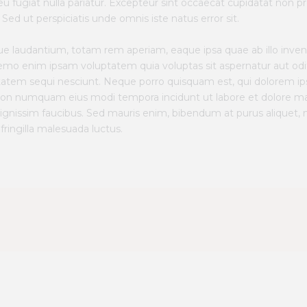
 eu fugiat nulla pariatur. Excepteur sint occaecat cupidatat non pro
Sed ut perspiciatis unde omnis iste natus error sit.
audantium, totam rem aperiam, eaque ipsa quae ab illo inventor
Nemo enim ipsam voluptatem quia voluptas sit aspernatur aut odi
tatem sequi nesciunt. Neque porro quisquam est, qui dolorem ip
uia non numquam eius modi tempora incidunt ut labore et dolore
ignissim faucibus. Sed mauris enim, bibendum at purus aliquet,
 fringilla malesuada luctus.