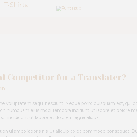
T-Shirts
al Competitor for a Translater?
in
one voluptatem sequi nesciunt. Neque porro quisquam est, qui do
ia non numquam eius modi tempora incidunt ut labore et dolore 
por incididunt ut labore et dolore magna aliqua.
ion ullamco laboris nisi ut aliquip ex ea commodo consequat. Dui