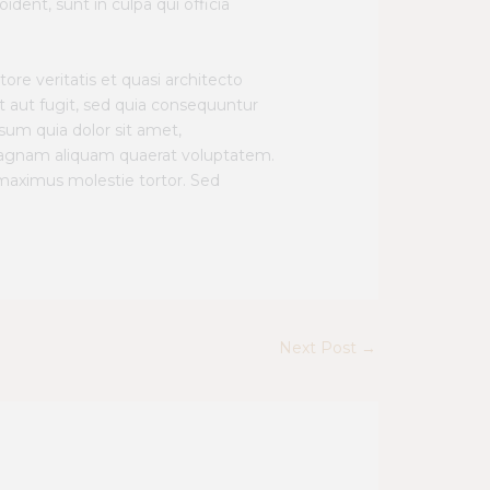
ident, sunt in culpa qui officia
e veritatis et quasi architecto
t aut fugit, sed quia consequuntur
sum quia dolor sit amet,
 magnam aliquam quaerat voluptatem.
 maximus molestie tortor. Sed
Next Post
→