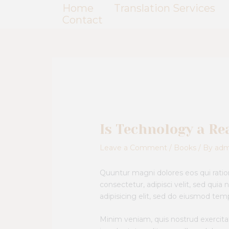
Skip
Post
Home
Translation Services
to
navigation
Contact
content
Is Technology a Re
Leave a Comment
/
Books
/ By
adm
Quuntur magni dolores eos qui rati
consectetur, adipisci velit, sed qu
adipisicing elit, sed do eiusmod tem
Minim veniam, quis nostrud exercitat