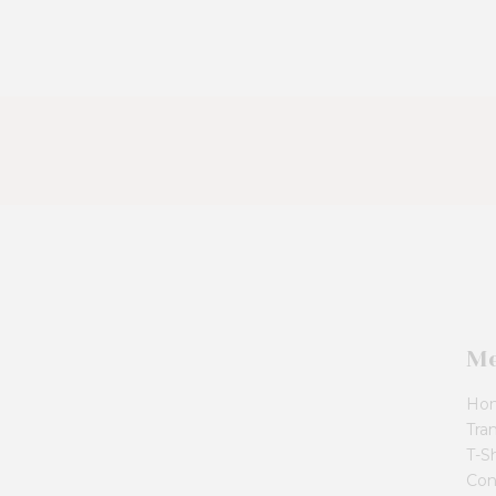
M
Ho
Tran
T-Sh
Con