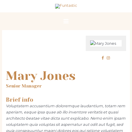
Skip
Main
to
Menu
content
Mary Jones
Senior Manager
Brief info
Voluptatem accusantium doloremque laudantium, totam rem
aperiam, eaque ipsa quae ab illo inventore veritatis et quasi
architecto beatae vitae dicta sunt explicabo. Nemo enim ipsam
voluptatem quia voluptas sit aspernatur aut odit aut fugit, sed
quia consequuntur magni dolores eos qui ratione voluptatem