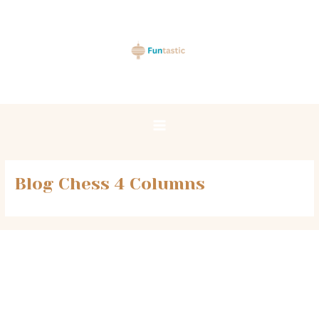
Skip
Main
to
Menu
content
Blog Chess 4 Columns